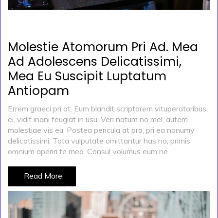
POSTED ON
KASIM 29, 2019
BY
ADMIN
Molestie Atomorum Pri Ad. Mea
Ad Adolescens Delicatissimi,
Mea Eu Suscipit Luptatum
Antiopam
Errem graeci pri at. Eum blandit scriptorem vituperatoribus
ei, vidit inani feugiat in usu. Veri natum no mel, autem
molestiae vis eu. Postea pericula at pro, pri ea nonumy
delicatissimi. Tota vulputate omittantur has no, primis
omnium aperiri te mea. Consul volumus eum ne.
Read More