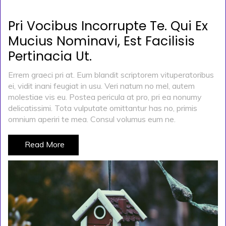
Pri Vocibus Incorrupte Te. Qui Ex
Mucius Nominavi, Est Facilisis
Pertinacia Ut.
Errem graeci pri at. Eum blandit scriptorem vituperatoribus
ei, vidit inani feugiat in usu. Veri natum no mel, autem
molestiae vis eu. Postea pericula at pro, pri ea nonumy
delicatissimi. Tota vulputate omittantur has no, primis
omnium aperiri te mea. Consul volumus eum ne.
Read More