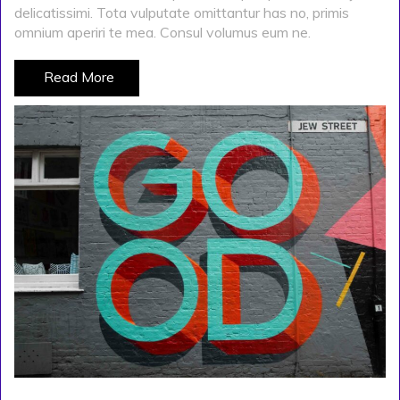
delicatissimi. Tota vulputate omittantur has no, primis
omnium aperiri te mea. Consul volumus eum ne.
Read More
POSTED ON
KASIM 29, 2019
BY
ADMIN