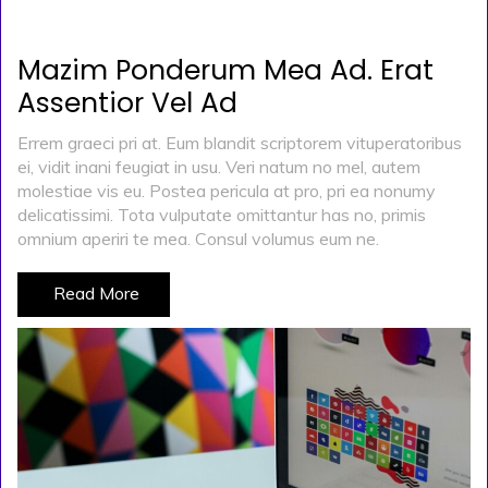
POSTED ON
KASIM 29, 2019
BY
ADMIN
Mazim Ponderum Mea Ad. Erat
Assentior Vel Ad
Errem graeci pri at. Eum blandit scriptorem vituperatoribus
ei, vidit inani feugiat in usu. Veri natum no mel, autem
molestiae vis eu. Postea pericula at pro, pri ea nonumy
delicatissimi. Tota vulputate omittantur has no, primis
omnium aperiri te mea. Consul volumus eum ne.
Read More