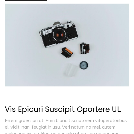
POSTED ON
KASIM 29, 2019
BY
ADMIN
Vis Epicuri Suscipit Oportere Ut.
Errem graeci pri at. Eum blandit scriptorem vituperatoribus
ei, vidit inani feugiat in usu. Veri natum no mel, autem
molestiae vis eu. Postea pericula at pro, pri ea nonumy