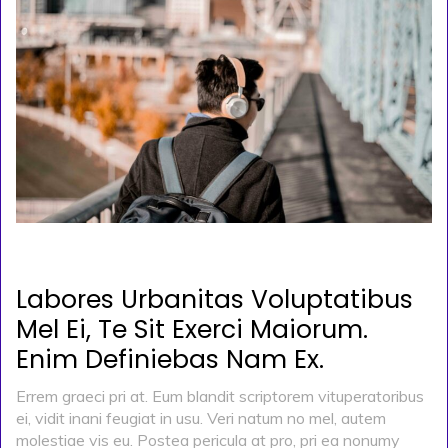
POSTED ON
KASIM 29, 2019
BY
ADMIN
Labores Urbanitas Voluptatibus
Mel Ei, Te Sit Exerci Maiorum.
Enim Definiebas Nam Ex.
Errem graeci pri at. Eum blandit scriptorem vituperatoribus
ei, vidit inani feugiat in usu. Veri natum no mel, autem
molestiae vis eu. Postea pericula at pro, pri ea nonumy