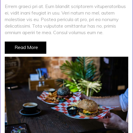
Errem graeci pri at. Eum blandit scriptorem vituperatoribus
ei, vidit inani feugiat in usu. Veri natum no mel, autem
molestiae vis eu. Postea pericula at pro, pri ea nonumy
delicatissimi. Tota vulputate omittantur has no, primis
omnium aperiri te mea. Consul volumus eum ne.
Read More