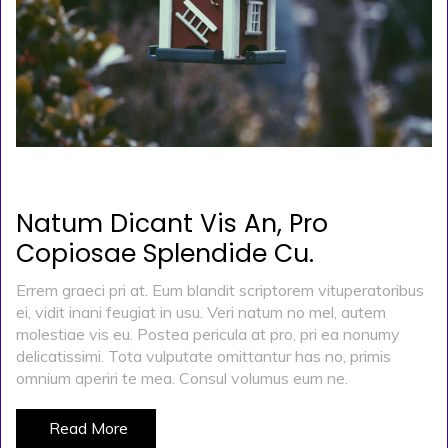
POSTED ON
KASIM 29, 2019
BY
ADMIN
Natum Dicant Vis An, Pro
Copiosae Splendide Cu.
Errem graeci pri at. Eum blandit scriptorem vituperatoribus
ei, vidit inani feugiat in usu. Veri natum no mel, autem
molestiae vis eu. Postea pericula at pro, pri ea nonumy
delicatissimi. Tota vulputate omittantur has no, primis
omnium aperiri te mea. Consul volumus eum ne.
Read More