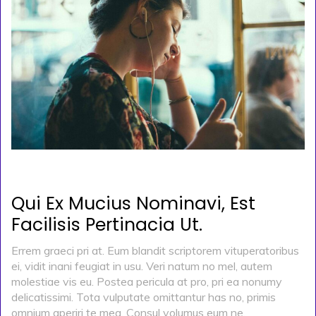
POSTED ON
KASIM 29, 2019
BY
ADMIN
Qui Ex Mucius Nominavi, Est
Facilisis Pertinacia Ut.
Errem graeci pri at. Eum blandit scriptorem vituperatoribus
ei, vidit inani feugiat in usu. Veri natum no mel, autem
molestiae vis eu. Postea pericula at pro, pri ea nonumy
delicatissimi. Tota vulputate omittantur has no, primis
omnium aperiri te mea. Consul volumus eum ne.